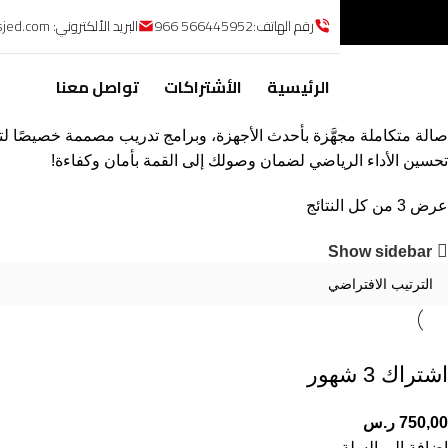
رقم الهاتف:566445952 966
البريد الألكتروني: info@basicfitnessjed.com
الرئيسية
الأشتراكات
تواصل معنا
صالة متكاملة مجهَّزة بأحدث الأجهزة، وبرامج تدريب مصممة خصيصًا ل
تحسين الأداء الرياضي لضمان وصولك إلى القمة بأمان وكفاءة!
عرض ⁦3⁩ من كل النتائج
Show sidebar
اشتراك 3 شهور
750,00
ر.س
إضافة إلى السلة